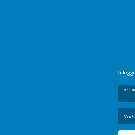
Inlogg
e-mai
wac