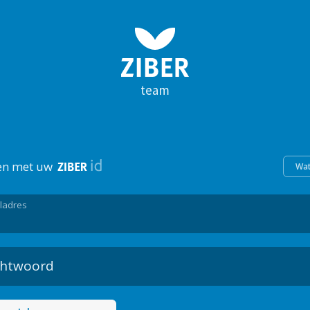
team
en met uw
Wat
ladres
htwoord